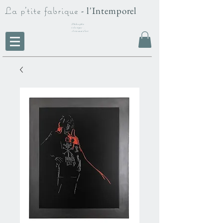
La p'tite fabrique
- l'Intemporel
Philosophie
éclectique -
Artisanat d'art