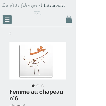
La p'tite fabrique
- l'Intemporel
Philosophie
éclectique -
Artisanat d'art
Femme au chapeau
n°6
Prix
385,00 €