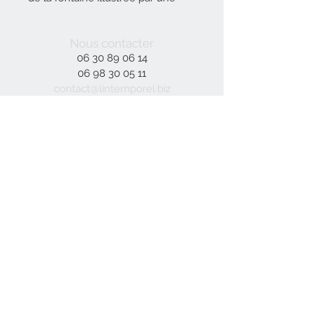
sculture en bois (noyer) sur cette
branche en olivier.
Nous contacter
06 30 89 06 14
06 98 30 05 11
contact@lintemporel.biz
Inscrivez-vous à notre liste de
diffusion
S`abonner maintenant
© 2023 par DÉCOR. Créé avec
Wix.com