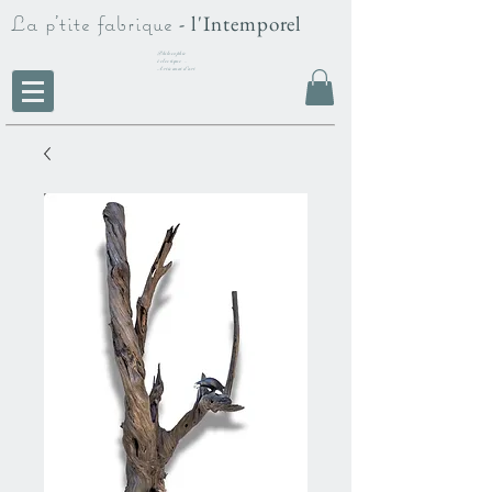
La p'tite fabrique
- l'Intemporel
Philosophie
éclectique -
Artisanat d'art