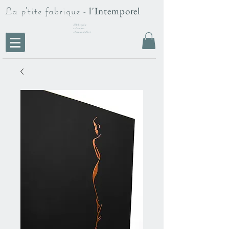
La p'tite fabrique
- l'Intemporel
Philosophie
éclectique -
Artisanat d'art