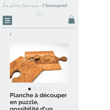
La p'tite fabrique
- l'Intemporel
Philosophie
éclectique -
Artisanat d'art
Planche à découper
en puzzle,
possibilité d'un