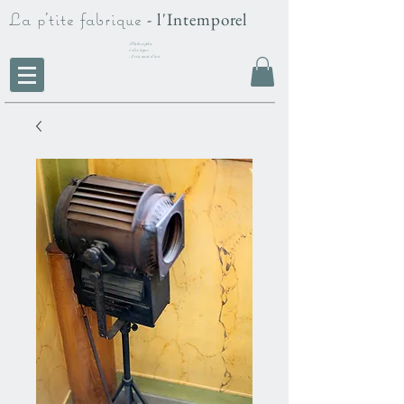
La p'tite fabrique
- l'Intemporel
Philosophie
éclectique -
Artisanat d'art