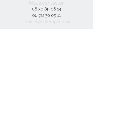
Nous contacter
06 30 89 06 14
06 98 30 05 11
contact@lintemporel.biz
Inscrivez-vous à notre liste de
diffusion
S`abonner maintenant
© 2023 par DÉCOR. Créé avec
Wix.com
Moyens de
paiement