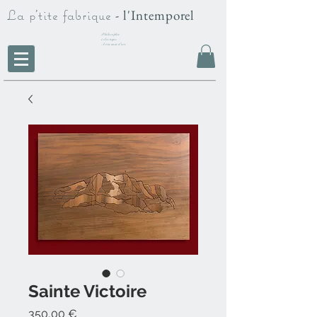
La p'tite fabrique
- l'Intemporel
Philosophie
éclectique -
Artisanat d'art
Sainte Victoire
Prix
350,00 €