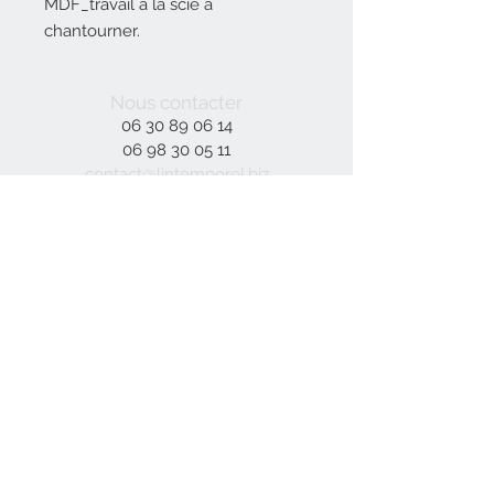
MDF_travail à la scie à
chantourner.
Patine métallique.
Dimensions:
Nous contacter
40x60 cm
06 30 89 06 14
Sur commande
06 98 30 05 11
contact@lintemporel.biz
Inscrivez-vous à notre liste de
diffusion
S`abonner maintenant