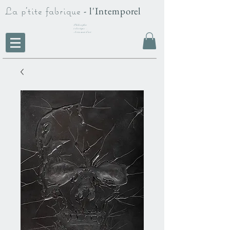
La p'tite fabrique
- l'Intemporel
Philosophie
éclectique -
Artisanat d'art